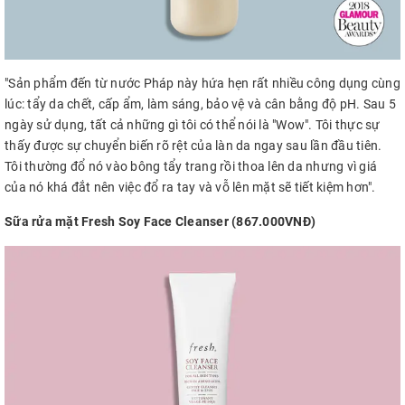
"Sản phẩm đến từ nước Pháp này hứa hẹn rất nhiều công dụng cùng
lúc: tẩy da chết, cấp ẩm, làm sáng, bảo vệ và cân bằng độ pH. Sau 5
ngày sử dụng, tất cả những gì tôi có thể nói là "Wow". Tôi thực sự
thấy được sự chuyển biến rõ rệt của làn da ngay sau lần đầu tiên.
Tôi thường đổ nó vào bông tẩy trang rồi thoa lên da nhưng vì giá
của nó khá đắt nên việc đổ ra tay và vỗ lên mặt sẽ tiết kiệm hơn".
Sữa rửa mặt Fresh Soy Face Cleanser (867.000VNĐ)