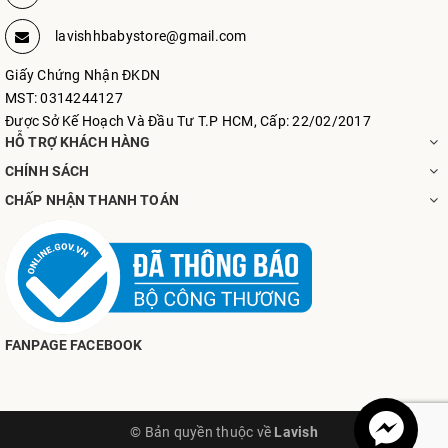
lavishhbabystore@gmail.com
Giấy Chứng Nhận ĐKDN
MST: 0314244127
Được Sở Kế Hoạch Và Đầu Tư T.P HCM, Cấp: 22/02/2017
HỖ TRỢ KHÁCH HÀNG
CHÍNH SÁCH
CHẤP NHẬN THANH TOÁN
FANPAGE FACEBOOK
© Bản quyền thuộc về
Lavish