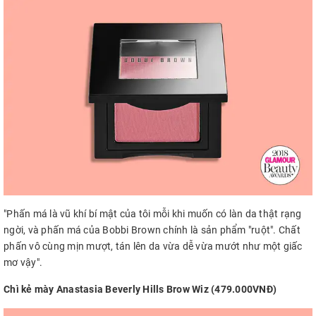
"Phấn má là vũ khí bí mật của tôi mỗi khi muốn có làn da thật rạng
ngời, và phấn má của Bobbi Brown chính là sản phẩm "ruột". Chất
phấn vô cùng mịn mượt, tán lên da vừa dễ vừa mướt như một giấc
mơ vậy".
Chì kẻ mày Anastasia Beverly Hills Brow Wiz (479.000VNĐ)