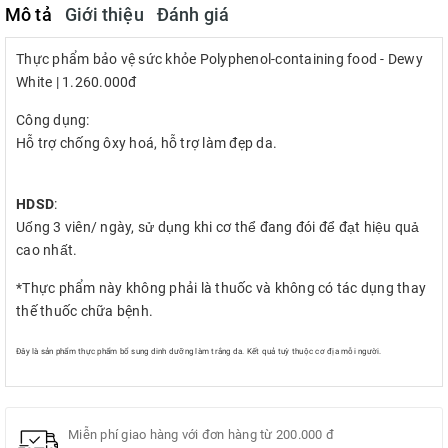
Mô tả
Giới thiệu
Đánh giá
Thực phẩm bảo vệ sức khỏe Polyphenol-containing food - Dewy
White | 1.260.000đ
Công dụng:
Hỗ trợ chống ôxy hoá, hỗ trợ làm đẹp da.
HDSD
:
Uống 3 viên/ ngày, sử dụng khi cơ thể đang đói để đạt hiệu quả
cao nhất.
*Thực phẩm này không phải là thuốc và không có tác dụng thay
thế thuốc chữa bệnh.
Đây là sản phẩm thực phẩm bổ sung dinh dưỡng làm trắng da. Kết quả tuỳ thuộc cơ địa mỗi người.
Miễn phí giao hàng với đơn hàng từ 200.000 đ