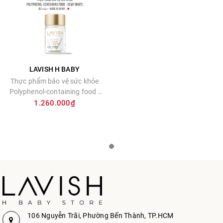
LAVISH H BABY
Thực phẩm bảo vệ sức khỏe
Polyphenol-containing food -
Dewy White
1.260.000₫
106 Nguyễn Trãi, Phường Bến Thành, TP.HCM