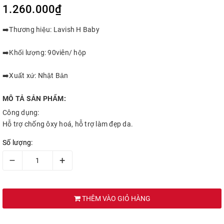
1.260.000₫
➡️Thương hiệu: Lavish H Baby
➡️Khối lượng: 90viên/ hộp
➡️Xuất xứ: Nhật Bản
MÔ TẢ SẢN PHẨM:
Công dụng:
Hỗ trợ chống ôxy hoá, hỗ trợ làm đẹp da.
Số lượng:
–
+
THÊM VÀO GIỎ HÀNG