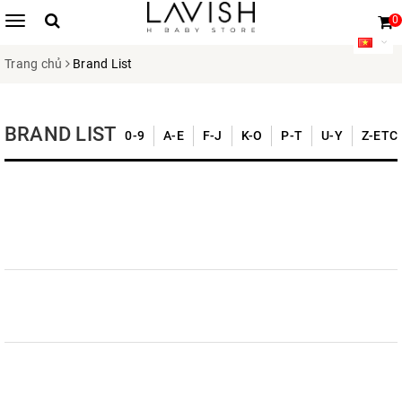
0
Trang chủ
Brand List
BRAND LIST
0-9
A-E
F-J
K-O
P-T
U-Y
Z-ETC